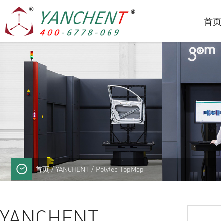
首
首页
/
YANCHENT
/ Polytec TopMap
YANCHENT