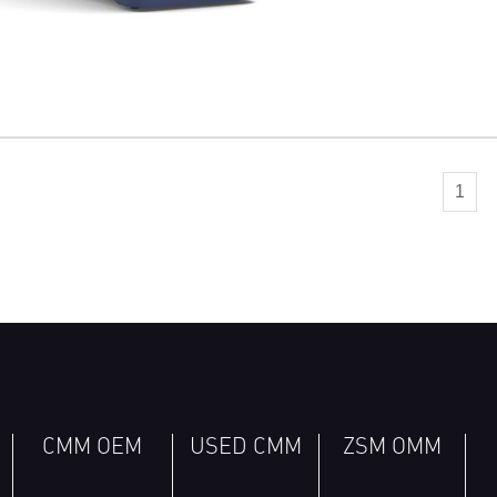
1
CMM OEM
USED CMM
ZSM OMM