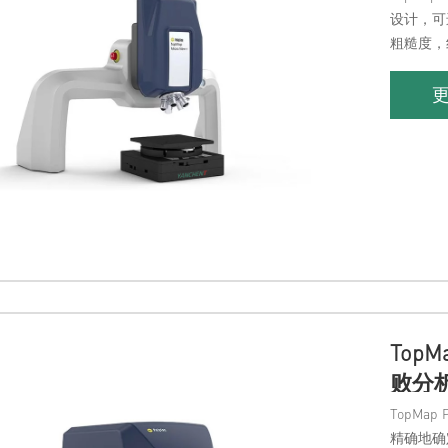
设计，可
粗糙度，
惊人的可
Top
败分
TopMa
精确地确定