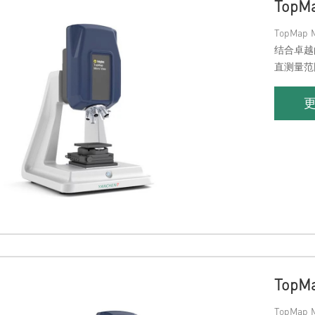
TopM
TopMa
结合卓越
直测量范
杂的形貌
Top
TopMa