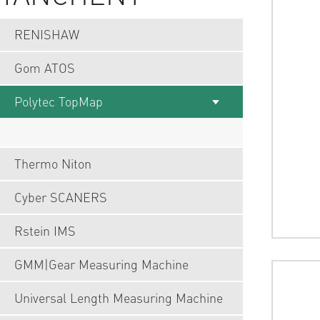
RENISHAW
Gom ATOS
Polytec TopMap
Thermo Niton
Cyber SCANERS
Rstein IMS
GMM|Gear Measuring Machine
Universal Length Measuring Machine