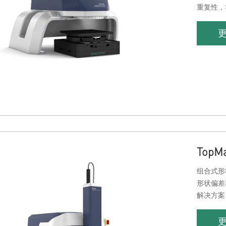
重复性，
表面。Top
Top
组合式形状
形状偏差和
解决方案
新的数据