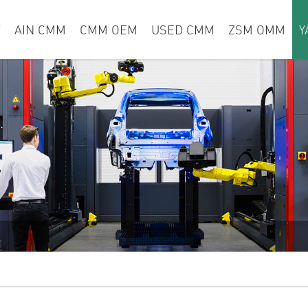
页
AIN CMM
CMM OEM
USED CMM
ZSM OMM
Y