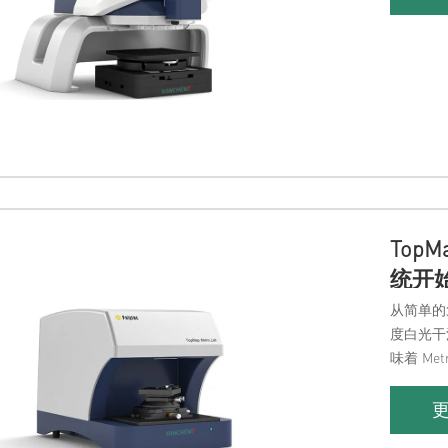
Top
统开
从简单的3
度白光干
味着 M
至是柔软