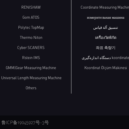
RENISHAW
Coordinate Measuring Machi
Gom ATOS
измерительная машина
Polytec TopMap
تنسيق آلة قياس
Thermo Niton
เครื่องวัดพิกัด
Cyber SCANERS
좌표 측량기
Rstein IMS
دستگاه اندازه‌گیری koordinat
GMM|Gear Measuring Machine
Koordinat Ölçüm Makinesi
Universal Length Measuring Machine
Others
CP备19045927号-3号