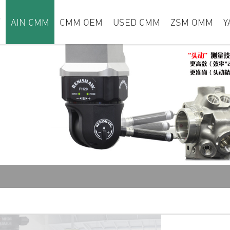
页
AIN CMM
CMM OEM
USED CMM
ZSM OMM
Y