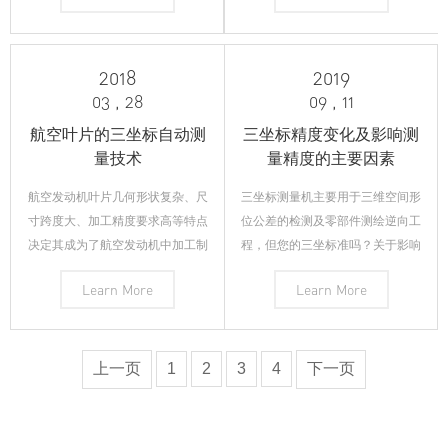
是三坐标测量的朋友提供交流和学
物美价廉，但是俗话也说了，一分
习的公益互助平台。测量俱乐部致
价钱一分货，矛盾永远都是无处不
力于提高测量从业人员的能力与价
在的！因此，青岛彦辰作为从业多
2018
2019
值，从而推动整个
年的三坐标制造销
03 , 28
09 , 11
航空叶片的三坐标自动测
三坐标精度变化及影响测
量技术
量精度的主要因素
航空发动机叶片几何形状复杂、尺
三坐标测量机主要用于三维空间形
寸跨度大、加工精度要求高等特点
位公差的检测及零部件测绘逆向工
决定其成为了航空发动机中加工制
程，但您的三坐标准吗？关于影响
造的难点，同时也对航空发动机叶
三坐标测量机精度的因素 除三坐
Learn More
Learn More
片加工质量检测精度和检测效率提
标测量机本身因故障造成测量精度
出了更高要求。航空发动机叶片检
误差以外，还有很多可能影响三坐
测技术已逐步从定性检测到定量检
标测量机精度的因素，造成三坐标
测，从接触式检测到非接触式检
测量误差。三坐标操作人员要了解
上一页
1
2
3
4
下一页
测，从传统手工检测
这些因素，避免影