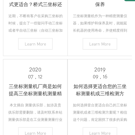
式更适合？桥式三坐标还
保养
是关节臂，还是蓝光扫
近期，不断有客户在采购三坐标的
三坐标测量机作为一种精密测量仪
描，产品选型指导
时候，提出了一些疑问手动三坐标
器，如果维护和保养及时，就能延
或者半自动三坐标（自动三坐标加
长机器的使用寿命，并使精度得到
手动测头）在测量一些空间尺寸的
保障和故障率降低。为了更好地掌
Learn More
Learn More
时候，旋转测头的占用的检测效率
握和使用三坐标测量机，本文主要
问题。本来很简单的几个圆孔，但
针对三坐标测量机用户气源净化处
分布在多个平面，那么笔者根据十
理及后期气源维护等问题提出解决
多年的三坐标经验，简单阐述一
办法。目前，有的三坐标测量机可
2020
2019
下：如果孔位测量要
以正常使用10~
07 , 12
09 , 16
三坐标测量机厂商是如何
如何选择更适合您的三坐
提高三坐标测量机测量精
标测量机或三维检测方
度
案？
本文摘自 测量俱乐部，如涉及贵
如何选择壹台更适合自己的三坐标
俱乐部需要删除，请及时联系本站
测量机或者三维检测方案呢？相信
测量俱乐部是在工业测量测量行业
这个问题，肯定困扰了很多的采购
积累了丰富经验的资深从业人员倾
人，质控人。。。作为采购一方，
Learn More
Learn More
力打造的为中国从事工业测量特别
大家肯定都首先想到的是性价比，