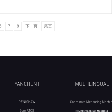
6
7
8
下一页
尾页
YANCHENT
MULTILINGUAL
RENISHAW
Coordinate Measuring Machi
Gom ATOS
измерительная машина