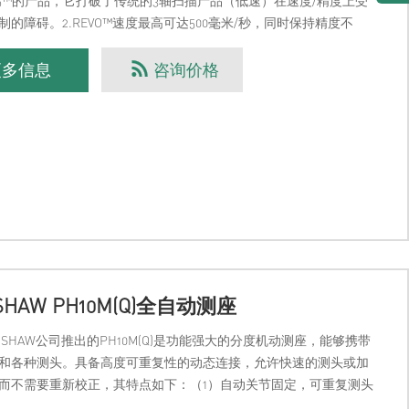
can5™的产品，它打破了传统的3轴扫描产品（低速）在速度/精度上受
制的障碍。2.REVO™速度最高可达500毫米/秒，同时保持精度不
EVO™数据采集速度最
更多信息
咨询价格
SHAW PH10M(Q)全自动测座
ISHAW公司推出的PH10M(Q)是功能强大的分度机动测座，能够携带
和各种测头。具备高度可重复性的动态连接，允许快速的测头或加
而不需要重新校正，其特点如下：（1）自动关节固定，可重复测头
）对于手动输入可自动转换（3）完善