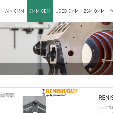
页
AIN CMM
CMM OEM
USED CMM
ZSM OMM
Y
REN
REVO™