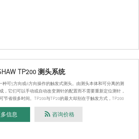
SHAW TP200 测头系统
0是一种可5方向或6方向操作的触发式测头。由测头本体和可分离的测
成，它们可以手动或自动改变测针的配置而不需要重新定位测针，
可节省很多时间。TP200与TP20的最大却别在于触发方式，TP200
测头，具有更高的灵敏度，另外在测
更多信息
咨询价格