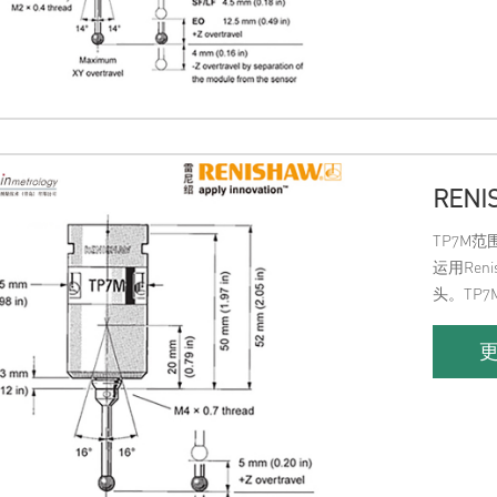
REN
TP7M
运用Re
头。TP
主要特点