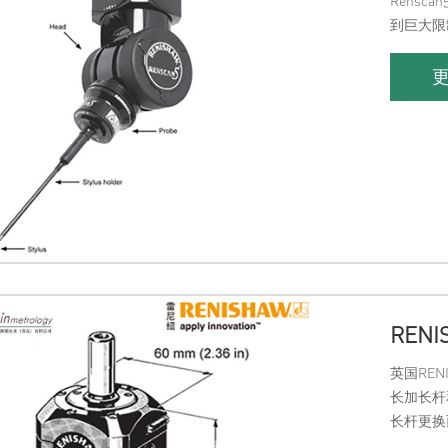
Rens
到巨大限
变。3.R
RENI
英国REN
长加长杆
长杆更换
定位（2