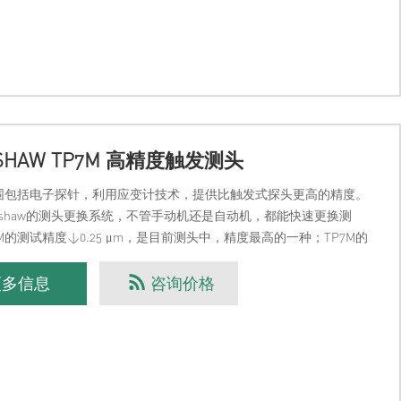
ISHAW TP7M 高精度触发测头
范围包括电子探针，利用应变计技术，提供比触发式探头更高的精度。
nishaw的测头更换系统，不管手动机还是自动机，都能快速更换测
7M的测试精度<0.25 μm，是目前测头中，精度最高的一种；TP7M的
：优异的重复性和高精
更多信息
咨询价格