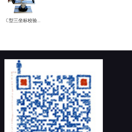
C型三坐标校验用块规支架
首页
/
CMM OEM
/
测量校准工具
/
三坐标安装调试用量块及块规支架