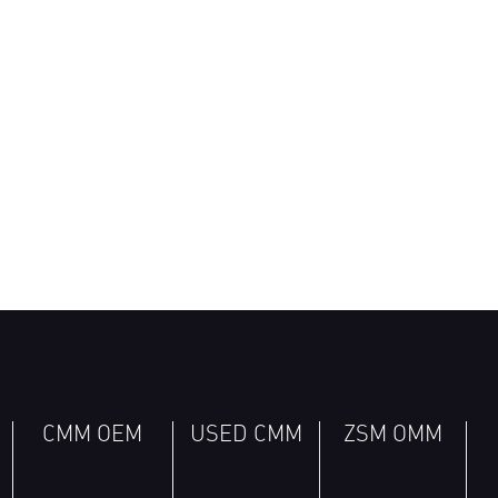
CMM OEM
USED CMM
ZSM OMM