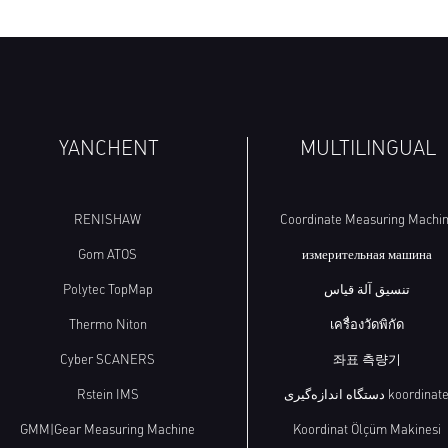
YANCHENT
MULTILINGUAL
RENISHAW
Coordinate Measuring Machi
Gom ATOS
измерительная машина
Polytec TopMap
تنسيق آلة قياس
Thermo Niton
เครื่องวัดพิกัด
Cyber SCANERS
좌표 측량기
Rstein IMS
دستگاه اندازه‌گیری koordinat
GMM|Gear Measuring Machine
Koordinat Ölçüm Makinesi