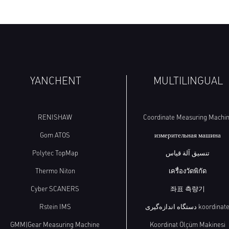
YANCHENT
MULTILINGUAL
RENISHAW
Coordinate Measuring Machi
Gom ATOS
измерительная машина
Polytec TopMap
تنسيق آلة قياس
Thermo Niton
เครื่องวัดพิกัด
Cyber SCANERS
좌표 측량기
Rstein IMS
دستگاه اندازه‌گیری koordinat
GMM|Gear Measuring Machine
Koordinat Ölçüm Makinesi