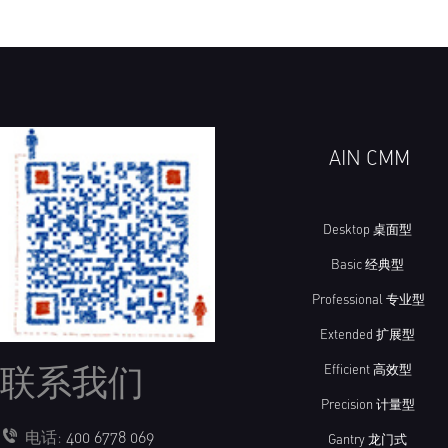
首页
/
CMM OEM
/
测量校准工具
/
A型三坐标校验用量块支
AIN CMM
Desktop 桌面型
Basic 经典型
Professional 专业型
Extended 扩展型
联系我们
Efficient 高效型
Precision 计量型
电话:
400 6778 069
Gantry 龙门式