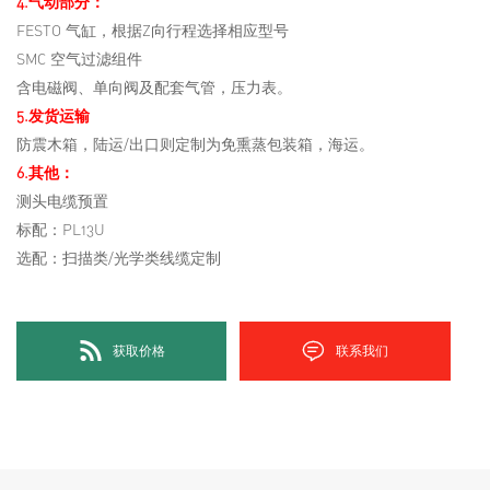
4.气动部分：
FESTO 气缸，根据Z向行程选择相应型号
SMC 空气过滤组件
含电磁阀、单向阀及配套气管，压力表。
5.发货运输
防震木箱，陆运/出口则定制为免熏蒸包装箱，海运。
6.其他：
测头电缆预置
标配：PL13U
选配：扫描类/光学类线缆定制
获取价格
联系我们