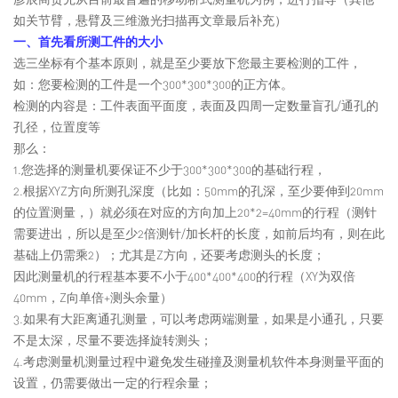
如关节臂，悬臂及三维激光扫描再文章最后补充）
一、首先看所测工件的大小
选三坐标有个基本原则，就是至少要放下您最主要检测的工件，
如：您要检测的工件是一个300*300*300的正方体。
检测的内容是：工件表面平面度，表面及四周一定数量盲孔/通孔的
孔径，位置度等
那么：
1.您选择的测量机要保证不少于300*300*300的基础行程，
2.根据XYZ方向所测孔深度（比如：50mm的孔深，至少要伸到20mm
的位置测量，）就必须在对应的方向加上20*2=40mm的行程（测针
需要进出，所以是至少2倍测针/加长杆的长度，如前后均有，则在此
基础上仍需乘2）；尤其是Z方向，还要考虑测头的长度；
因此测量机的行程基本要不小于400*400*400的行程（XY为双倍
40mm，Z向单倍+测头余量）
3.如果有大距离通孔测量，可以考虑两端测量，如果是小通孔，只要
不是太深，尽量不要选择旋转测头；
4.考虑测量机测量过程中避免发生碰撞及测量机软件本身测量平面的
设置，仍需要做出一定的行程余量；