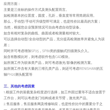
应用方面：
主要是三坐标的操作方式及测头配置而言。
如检测基本的位置度，圆度，孔距，垂直度等常用简易应用。
那么，手动型/手动可升级型即可满足，也是性价比最高的方案；
当然，根据您企业预算情况可自由考虑自动型设备。
如含有相对复杂的曲线、曲面或者检测量相对较大。
可以选择自动型/全自动型的产品，充分提高检测效率并避免人为误
差；
同时并可考虑增加SP25，SP80类的接触式扫描测头介入。
如含有数模比对，则考虑软件包含CAD模块。
如所测工件为软体类产品，则可考虑激光/影像的检测方案。
如所测工件含有大量的三维孔类产品，则还可考虑RENISHAW的五
轴PH20测头配置等
三、其他的考虑因素
1.根据工件的装载复杂程度进行选择，如工件因过重等不适合放置于
工作台，则可以考虑龙门结构或者关节臂，激光类产品。
2.售后服务，售后服务网及维修响应，也是性价比中的重要分子之
一，任何产品都是存在售后服务的，尤其是三坐标这类计量产品，