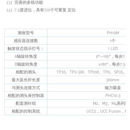
（3）完善的多线功能
（4）7.5度进位，具有720个可重复 定位
测座型号
PH10M
感应器连接数
1个
触发状态指示灯号：
1 LED
A轴旋转角度
0°—105°，每步7.5°
B轴旋转角度
±180°，每步7.5°
相配的测头
TP20、TP2-5W、TP200、TP6、SP25、T
最大延长杆长度
300mm
与测头连接方式
磁力吸盘
相配的测头座控制器
PHC10-3
配套测针组
M2、M3、M4系列测
相配的控制系统
UCC2，UCC Fusion，PA