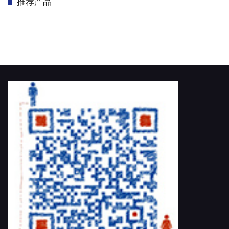
推荐产品
首页
/
CMM OEM
/
测头系统定制
/
RENISHAW PH10M(Q)全自动测座