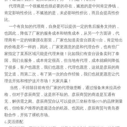
代理商是一个很尴尬也很必要的存在，尴尬的是中间肯定挣钱，
肯定影响性价比，不尴尬的是，未必影响性价比，而且会提高性价
比。
一个有良知的代理商，自身是可以提供一定的售后服务支持的，
也因此，降低了厂家的服务成本和销售成本，从另一个方面讲，代
理商有一定的销量摆在那里，厂家也知道卖壹台跟卖10台，肯定给出
的价格是不一样的，因此，厂家更愿意的是和代理合作，也有些厂
家指定了某系区域只能是代理来做！比如我们有壹台设备卖到了泰
国，我们去服务，成本肯定很高，但当地有代理，成本就瞬间降低
了很多，客户也愿意，我们也愿意，代理也愿意，这就是彦辰的商
贸之道，而第二次，有了第一次的合作经验，我们也就更愿意让代
理去开拓和维护这片市场！大家共赢！
当然，不排除目前有些厂家的代理做垄断，通过报备来来拉高价
格，但对于彦辰商贸，这是所不耻的。彦辰商贸的商道是互通有
无，解供需之阂。彦辰商贸自认可以提供三坐标市场90%的品牌测量
机，但给客户推荐的是最适合的机器。也因此，彦辰商贸与青岛赛
勒合作，开拓了裸机市场。
4.灵活搭配