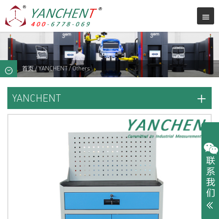
首页
/
YANCHENT
/ Others
+
YANCHENT