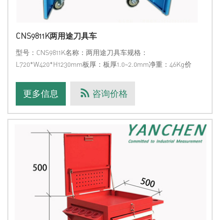
CNS9811K两用途刀具车
型号：CNS9811K名称：两用途刀具车规格：
L720*W420*H1230mm板厚：板厚1.0~2.0mm净重：46Kg价
格：13969699395，电议备注：采购标准整机配置三坐标测量
机，可有机会免费获赠该工具车。用途：数铣工具车柜 用途：
更多信息
咨询价格
配套于数控铣