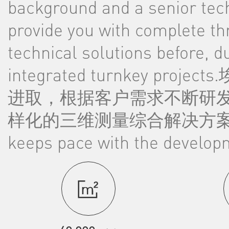
background and a senior tec
provide you with complete 
technical solutions before, d
integrated turnkey p
进取，根据客户需求不断研
样化的三维测量综合解决方案。Ain 
keeps pace with the develop