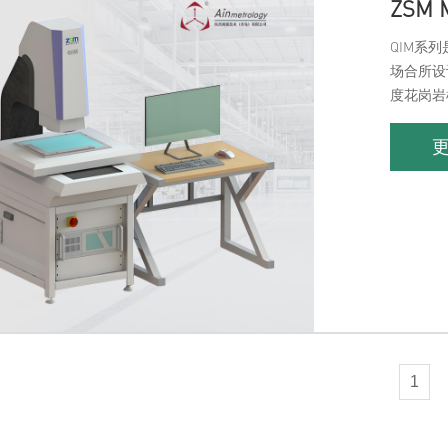
ZSM 
QIM系
场合所设
度花岗岩
便的运动
1