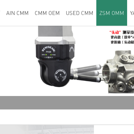
页
AIN CMM
CMM OEM
USED CMM
ZSM OMM
Y