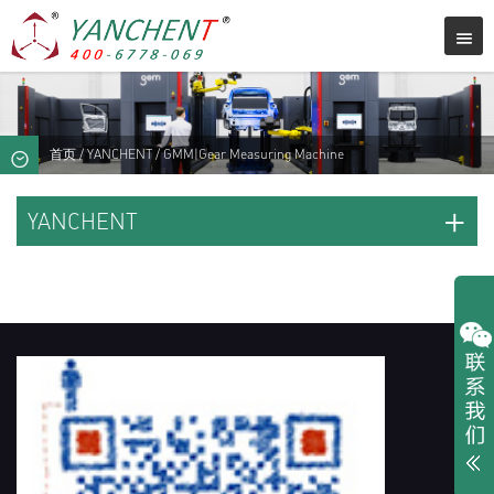
首页
/
YANCHENT
/ GMM|Gear Measuring Machine
+
YANCHENT