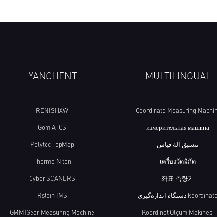
YANCHENT
MULTILINGUAL
RENISHAW
Coordinate Measuring Machi
Gom ATOS
измерительная машина
Polytec TopMap
تنسيق آلة قياس
Thermo Niton
เครื่องวัดพิกัด
Cyber SCANERS
좌표 측량기
Rstein IMS
دستگاه اندازه‌گیری koordinat
GMM|Gear Measuring Machine
Koordinat Ölçüm Makinesi