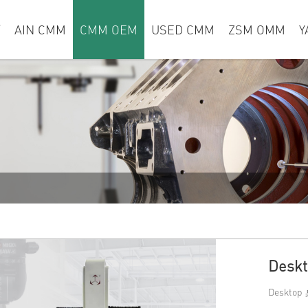
页
AIN CMM
CMM OEM
USED CMM
ZSM OMM
Y
Des
Deskto