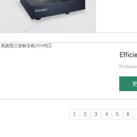
Eff
Profe
1
2
3
4
5
6