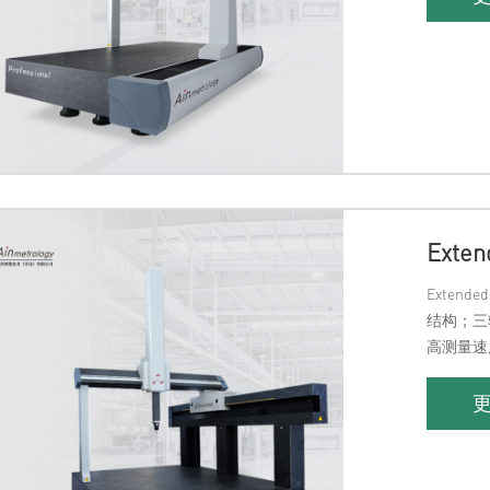
Ext
Exten
结构；三
高测量速
统/气动