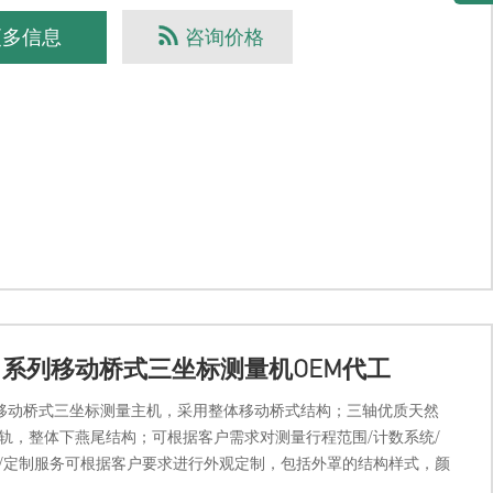
更多信息
咨询价格
ic 系列移动桥式三坐标测量机OEM代工
c 系移动桥式三坐标测量主机，采用整体移动桥式结构；三轴优质天然
轨，整体下燕尾结构；可根据客户需求对测量行程范围/计数系统/
/定制服务可根据客户要求进行外观定制，包括外罩的结构样式，颜
属Logo1.行程范围（mm）X向：5