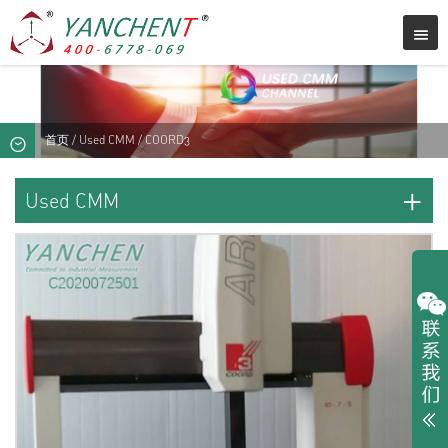
首页
/
Used CMM
/ COORD3
+
Used CMM