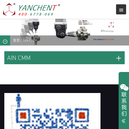
首页
/ AIN CMM
+
AIN CMM