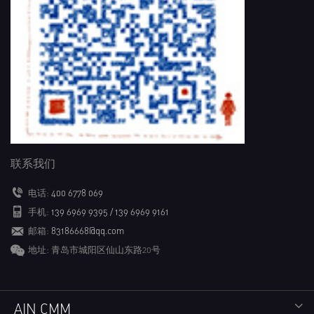
联系我们
电话:
400 6778 069
手机:
139 6969 9395 / 139 6969 9161
邮箱:
83186668@qq.com
地址: 青岛市城阳区仙山东路20号
AIN CMM