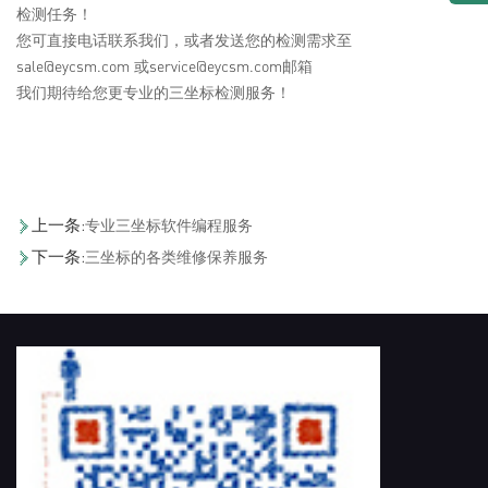
检测任务！
您可直接电话联系我们，或者发送您的检测需求至
sale@eycsm.com
或
service@eycsm.com
邮箱
我们期待给您更专业的三坐标检测服务！
上一条:
专业三坐标软件编程服务
下一条:
三坐标的各类维修保养服务