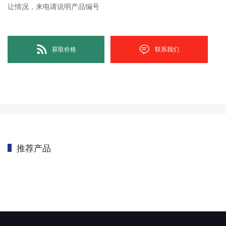
让情况，来电请说明产品编号
获取价格
联系我们
推荐产品
首页
/
Used CMM
/
HEXAGON
/
转让海克斯康Global 07.10.07 全自动三坐
标测量机(H2020071101)