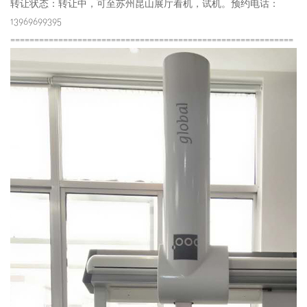
转让状态：转让中，可至苏州昆山展厅看机，试机。预约电话：
13969699395
===========================================================